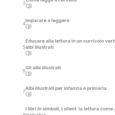
3
Imparare a leggere
4
Educare alla lettura in un curricolo verti
5
albi illustrati
Gli albi illustrati
6
Albi illustrati per infanzia e primaria
7
I libri in simboli, i silent: la lettura come 
8
inclusiva