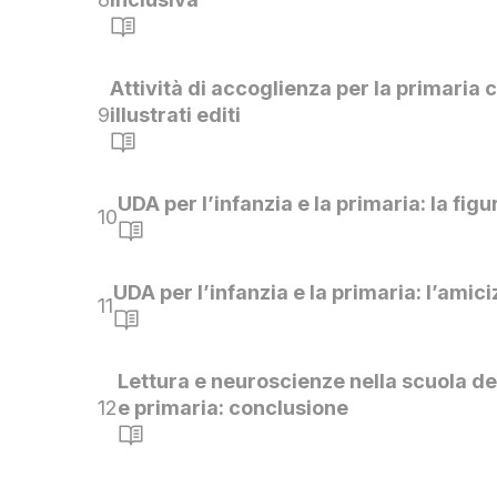
Attività di accoglienza per la primaria c
9
illustrati editi
UDA per l’infanzia e la primaria: la figu
10
UDA per l’infanzia e la primaria: l’amici
11
Lettura e neuroscienze nella scuola del
12
e primaria: conclusione