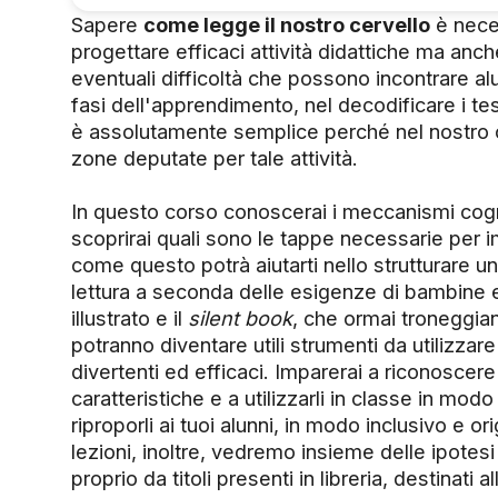
Sapere
come legge il nostro cervello
è nece
progettare efficaci attività didattiche ma an
eventuali difficoltà che possono incontrare al
fasi dell'apprendimento, nel decodificare i tes
è assolutamente semplice perché nel nostro 
zone deputate per tale attività.
In questo corso conoscerai i meccanismi cognit
scoprirai quali sono le tappe necessarie per i
come questo potrà aiutarti nello strutturare un 
lettura a seconda delle esigenze di bambine e
illustrato e il
silent book
, che ormai troneggiano
potranno diventare utili strumenti da utilizzare
divertenti ed efficaci. Imparerai a riconoscere 
caratteristiche e a utilizzarli in classe in mod
riproporli ai tuoi alunni, in modo inclusivo e or
lezioni, inoltre, vedremo insieme delle ipotesi
proprio da titoli presenti in libreria, destinati a