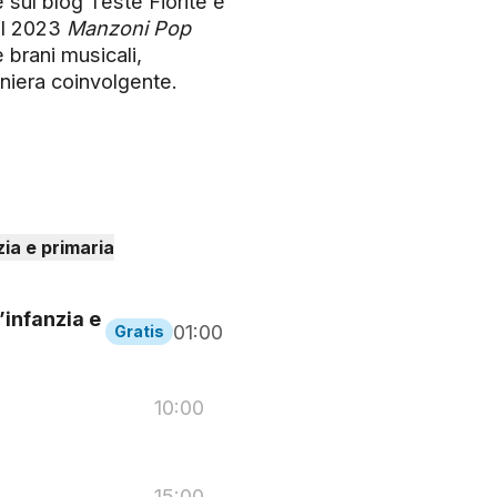
 sul blog Teste Fiorite e
nel 2023
Manzoni Pop
 brani musicali,
niera coinvolgente.
zia e primaria
’infanzia e
01:00
Gratis
10:00
15:00