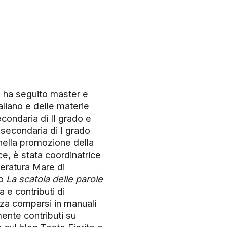
e ha seguito master e
aliano e delle materie
econdaria di II grado e
 secondaria di I grado
 nella promozione della
ice, è stata coordinatrice
teratura Mare di
lo
La scatola delle parole
a e contributi di
nza comparsi in manuali
ente contributi su