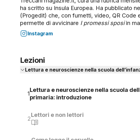
Treccani magazine.it, cura una rubrica mensile
ha scritto su Insula Europea. Ha pubblicato 
(Progedit) che, con fumetti, video, QR Code e
permette di avvicinare
I promessi sposi
in ma
Instagram
Lezioni
Lettura e neuroscienze nella scuola dell’infan
Lettura e neuroscienze nella scuola dell
1
primaria: introduzione
Lettori e non lettori
2
Come legge il cervello