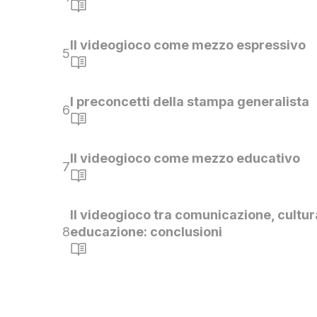
Il videogioco come mezzo espressivo
5
I preconcetti della stampa generalista
6
Il videogioco come mezzo educativo
7
Il videogioco tra comunicazione, cultur
8
educazione: conclusioni