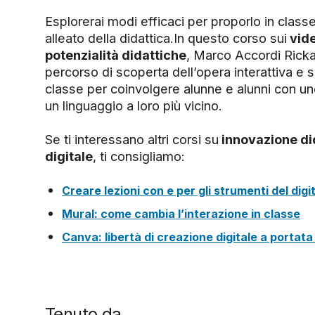
Esplorerai modi efficaci per proporlo in class
alleato della didattica.In questo corso sui
vide
potenzialità didattiche
, Marco Accordi Rickar
percorso di scoperta dell’opera interattiva e s
classe per coinvolgere alunne e alunni con u
un linguaggio a loro più vicino.
Se ti interessano altri corsi su
innovazione di
digitale
, ti consigliamo:
Creare lezioni con e per gli strumenti del digi
Mural: come cambia l’interazione in classe
Canva: libertà di creazione digitale a portata 
Tenuto da