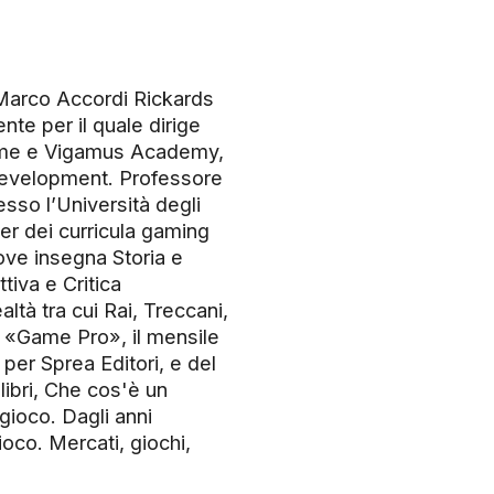
, Marco Accordi Rickards
te per il quale dirige
me e Vigamus Academy,
development. Professore
esso l’Università degli
r dei curricula gaming
ove insegna Storia e
tiva e Critica
ltà tra cui Rai, Treccani,
i «Game Pro», il mensile
g per Sprea Editori, e del
libri, Che cos'è un
gioco. Dagli anni
ioco. Mercati, giochi,