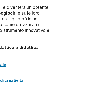
e, e diventerà un potente
ogiochi
e sulle loro
ds ti guiderà in un
u come utilizzarla in
no strumento innovativo e
dattica
e
didattica
tale
di creatività