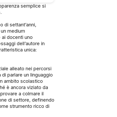
pparenza semplice si
.
 di settant’anni,
 a un medium
e ai docenti uno
ssaggi dell’autore in
atteristica unica:
ale alleato nei percorsi
 di parlare un linguaggio
in ambito scolastico
hé è ancora viziato da
provare a colmare il
one di settore, definendo
come strumento ricco di