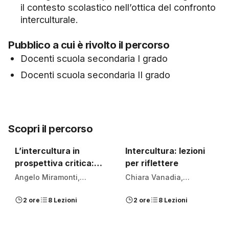
il contesto scolastico nell’ottica del confronto
interculturale.
Pubblico a cui è rivolto il percorso
Docenti scuola secondaria I grado
Docenti scuola secondaria II grado
Scopri il percorso
L’intercultura in
Intercultura: lezioni
prospettiva critica:
per riflettere
proposte teorico-
Angelo Miramonti,
Chiara Vanadia,
pratiche per la scuola
Antonio Vigilante, Maria
Giuseppe Rizzuto, Maria
di oggi
2 ore
8 Lezioni
2 ore
8 Lezioni
Teresa Muraca, Paolo
D'Ambrosio, Maria
Vittoria e Tiziana Tarsia
Teresa Muraca, Maura
Tripi, Peter Mayo e