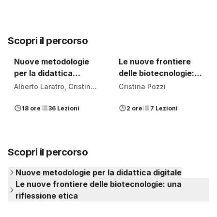
Scopri il percorso
Nuove metodologie
Le nuove frontiere
per la didattica
delle biotecnologie:
digitale
una riflessione etica
Alberto Laratro, Cristina
Cristina Pozzi
Di Francesco, Cristina
18 ore
36 Lezioni
2 ore
7 Lezioni
Pozzi e Thomas Ducato
Scopri il percorso
Nuove metodologie per la didattica digitale
Le nuove frontiere delle biotecnologie: una
riflessione etica