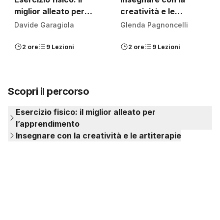
miglior alleato per
creatività e le
l’apprendimento
artiterapie
Davide Garagiola
Glenda Pagnoncelli
2 ore
9 Lezioni
2 ore
9 Lezioni
Scopri il percorso
Esercizio fisico: il miglior alleato per
l’apprendimento
Insegnare con la creatività e le artiterapie