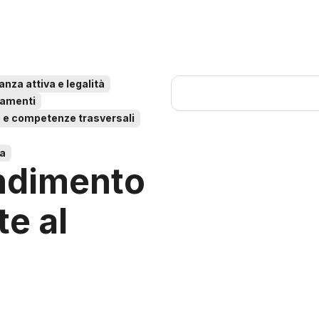
anza attiva e legalità
inamenti
 e competenze trasversali
ia
ndimento
te al