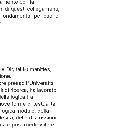
ttamente con la
ni di questi collegamenti,
 fondamentali per capire
.
lle Digital Humanities,
ione.
ore presso l'Università
tà di ricerca, ha lavorato
la logica tra il
uove forme di testualità.
 logica modale, della
desca, delle discussioni
stica e post medievale e