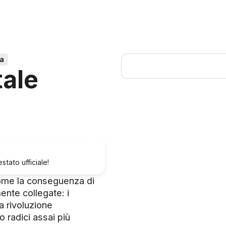
ia
tale
tato ufficiale!
come la conseguenza di
ente collegate: i
a rivoluzione
o radici assai più