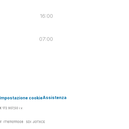
16:00
07:00
Assistenza
Impostazione cookie
€ 172.907,50 i.v.
 CF: IT16110111008 · SDI: JI3TXCE