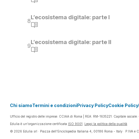
L’ecosistema digitale: parte I
8
L’ecosistema digitale: parte II
9
Chi siamo
Termini e condizioni
Privacy Policy
Cookie Policy
Ufficio del registro delle imprese: CCIAA di Roma | REA: RM-1635221. Capitale sociale: 
Edulia è un'organizzazione certificata
ISO 9001
.
Leggi la politica della qualità
©
2026
Edulia srl · Piazza dell'Enciclopedia Italiana 4, 00186 Roma - Italy · P.IVA e