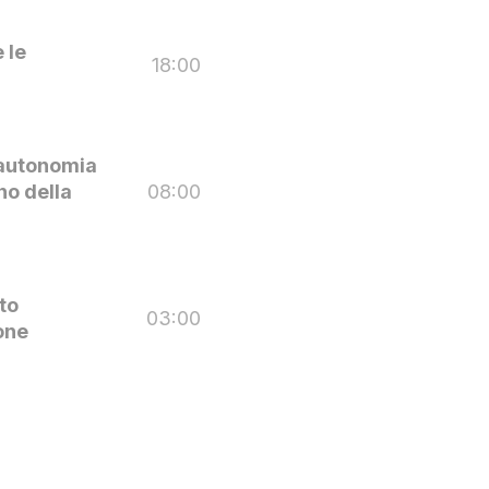
 le
18:00
 autonomia
no della
08:00
to
03:00
one