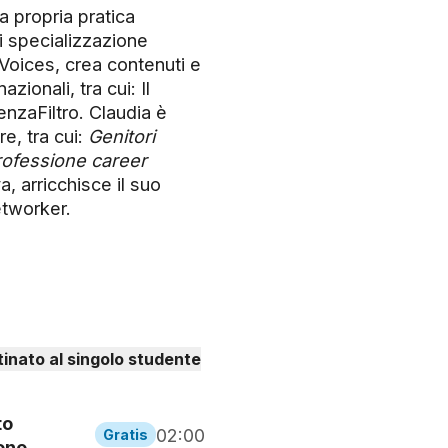
la propria pratica
di specializzazione
 Voices, crea contenuti e
azionali, tra cui: Il
enzaFiltro. Claudia è
re, tra cui:
Genitori
rofessione career
, arricchisce il suo
tworker.
inato al singolo studente
to
02:00
Gratis
ione