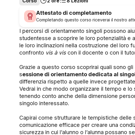
Corso
2 ore
8 Lezioni
Attestato di completamento
Completando questo corso riceverai il nostro attes
I percorsi di orientamento singoli possono aiu
studentesse a scoprire le loro potenzialità e 
le loro inclinazioni nella costruzione del loro f
confronto
vis à vis
con il docente o con il tuto
Grazie a questo corso scoprirai quali sono gli a
s
essione di orientamento dedicata al singo
differenzia rispetto a quelle invece progettate
Vedrai in che modo organizzare il tempo e lo s
tenendo conto anche della dimensione perso
singolo interessato.
Capirai come strutturare le tempistiche delle 
comunicazione efficace per creare una condiz
sicurezza in cui l’alunno o l’alunna possano se