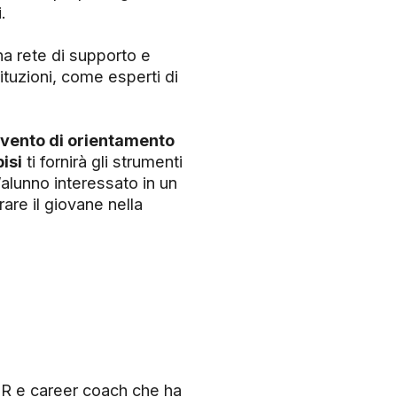
.
una rete di supporto e
tituzioni, come esperti di
rvento di orientamento
isi
ti fornirà gli strumenti
’alunno interessato in un
are il giovane nella
HR e career coach che ha