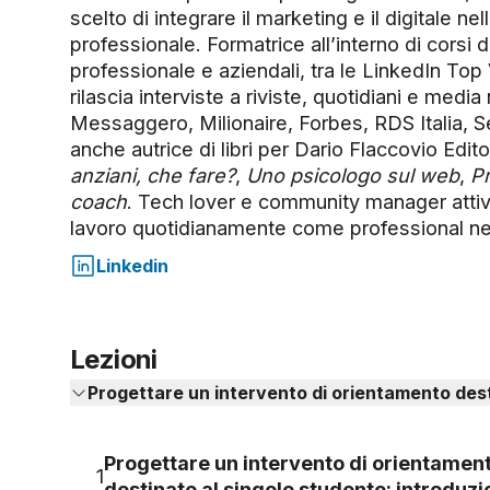
scelto di integrare il marketing e il digitale nel
professionale. Formatrice all’interno di corsi 
professionale e aziendali, tra le LinkedIn Top
rilascia interviste a riviste, quotidiani e media n
Messaggero, Milionaire, Forbes, RDS Italia, S
anche autrice di libri per Dario Flaccovio Edito
anziani, che fare?
,
Uno psicologo sul web
,
P
coach
. Tech lover e community manager attiva
lavoro quotidianamente come professional ne
Linkedin
Lezioni
Progettare un intervento di orientamento dest
Progettare un intervento di orientamen
1
destinato al singolo studente: introduz