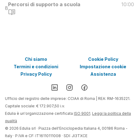
Percorsi di supporto a scuola
10:00
8
Chi siamo
Cookie Policy
Termini e condizioni
Impostazione cookie
Privacy Policy
Assistenza
Ufficio del registro delle imprese: CCIAA di Roma | REA: RM-1635221.
Capitale sociale: € 172.907,50 i.v.
Edulia è un'organizzazione certificata
ISO 9001
.
Leggi la politica della
qualità
©
2026
Edulia srl · Piazza dell'Enciclopedia Italiana 4, 00186 Roma -
Italy · P.IVA e CF: IT16110111008 · SDI: JI3TXCE