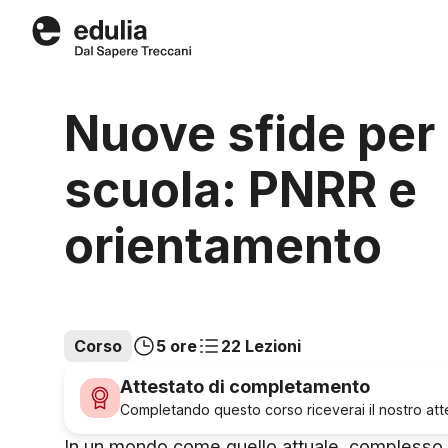
Edulia
Nuove sfide per 
scuola: PNRR e
orientamento
Corso
5 ore
22 Lezioni
Attestato di completamento
Completando questo corso riceverai il nostro attes
In un mondo come quello attuale, complesso,