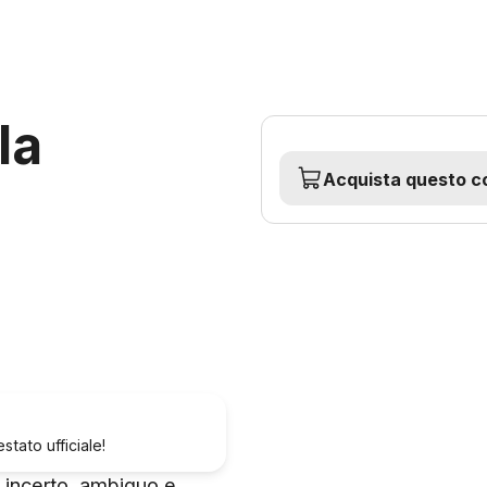
la
Acquista questo c
tato ufficiale!
 incerto, ambiguo e