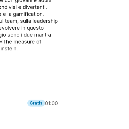
 con giovani e adulti
divisi e divertenti,
e la gamification.
i team, sulla leadership
 evolvere in questo
io sono i due mantra
 è «The measure of
instein.
01:00
Gratis