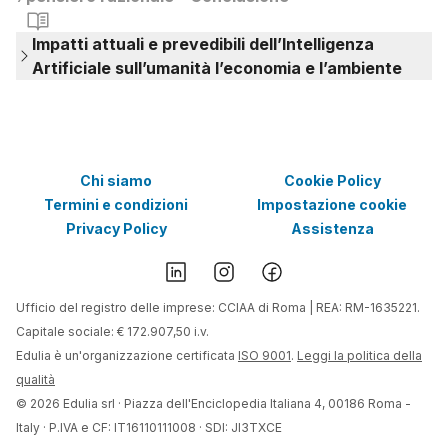
Impatti attuali e prevedibili dell’Intelligenza
Artificiale sull’umanità l’economia e l’ambiente
Chi siamo
Cookie Policy
Termini e condizioni
Impostazione cookie
Privacy Policy
Assistenza
Ufficio del registro delle imprese: CCIAA di Roma | REA: RM-1635221.
Capitale sociale: € 172.907,50 i.v.
Edulia è un'organizzazione certificata
ISO 9001
.
Leggi la politica della
qualità
©
2026
Edulia srl · Piazza dell'Enciclopedia Italiana 4, 00186 Roma -
Italy · P.IVA e CF: IT16110111008 · SDI: JI3TXCE