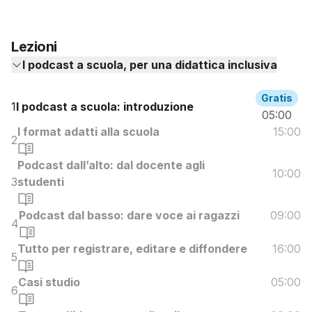
Lezioni
I podcast a scuola, per una didattica inclusiva
Gratis
1
I podcast a scuola: introduzione
05:00
I format adatti alla scuola
15:00
2
Podcast dall’alto: dal docente agli
10:00
3
studenti
Podcast dal basso: dare voce ai ragazzi
09:00
4
Tutto per registrare, editare e diffondere
16:00
5
Casi studio
05:00
6