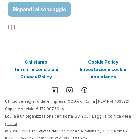
Rispondi al sondaggio
Chi siamo
Cookie Policy
Termini e condizioni
Impostazione cookie
Privacy Policy
Assistenza
Ufficio del registro delle imprese: CCIAA di Roma | REA: RM-1635221.
Capitale sociale: € 172.907,50 i.v.
Edulia è un'organizzazione certificata
ISO 9001
.
Leggi la politica della
qualità
©
2026
Edulia srl · Piazza dell'Enciclopedia Italiana 4, 00186 Roma -
Italy · P.IVA e CF: IT16110111008 · SDI: JI3TXCE