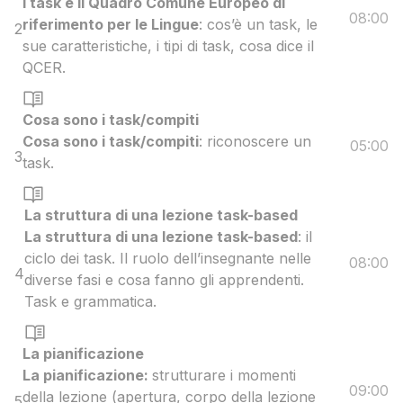
I task e il Quadro Comune Europeo di
08:00
riferimento per le Lingue
: cos’è un task, le
2
sue caratteristiche, i tipi di task, cosa dice il
QCER.
Cosa sono i task/compiti
Cosa sono i task/compiti
: riconoscere un
05:00
3
task.
La struttura di una lezione task-based
La struttura di una lezione task-based
: il
ciclo dei task. Il ruolo dell’insegnante nelle
08:00
4
diverse fasi e cosa fanno gli apprendenti.
Task e grammatica.
La pianificazione
La pianificazione:
strutturare i momenti
09:00
della lezione (apertura, corpo della lezione
5