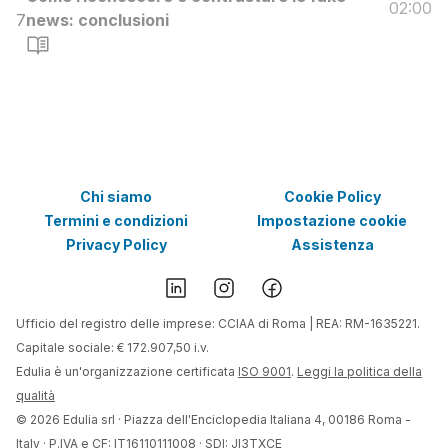
02:00
7
news: conclusioni
Chi siamo
Cookie Policy
Termini e condizioni
Impostazione cookie
Privacy Policy
Assistenza
Ufficio del registro delle imprese: CCIAA di Roma | REA: RM-1635221.
Capitale sociale: € 172.907,50 i.v.
Edulia è un'organizzazione certificata
ISO 9001
.
Leggi la politica della
qualità
©
2026
Edulia srl · Piazza dell'Enciclopedia Italiana 4, 00186 Roma -
Italy · P.IVA e CF: IT16110111008 · SDI: JI3TXCE