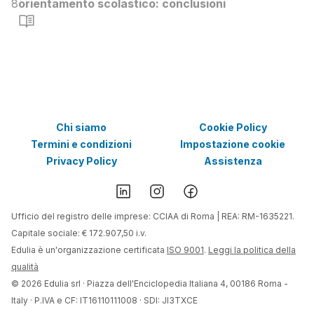
8
orientamento scolastico: conclusioni
Chi siamo
Cookie Policy
Termini e condizioni
Impostazione cookie
Privacy Policy
Assistenza
Ufficio del registro delle imprese: CCIAA di Roma | REA: RM-1635221.
Capitale sociale: € 172.907,50 i.v.
Edulia è un'organizzazione certificata
ISO 9001
.
Leggi la politica della
qualità
©
2026
Edulia srl · Piazza dell'Enciclopedia Italiana 4, 00186 Roma -
Italy · P.IVA e CF: IT16110111008 · SDI: JI3TXCE