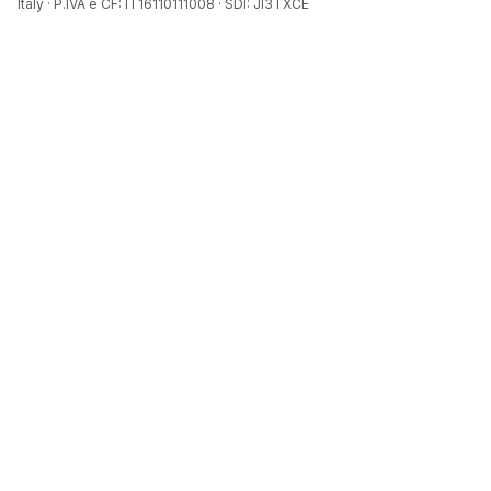
Italy · P.IVA e CF: IT16110111008 · SDI: JI3TXCE